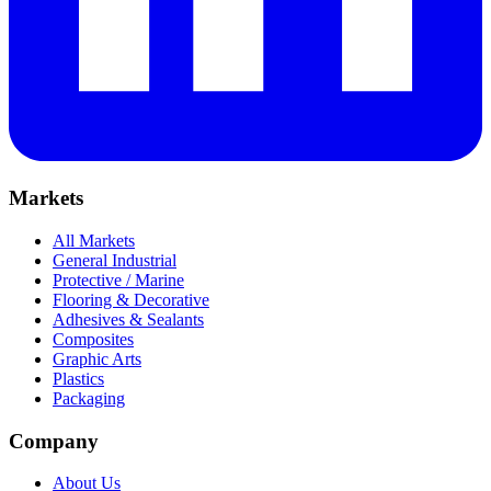
Markets
All Markets
General Industrial
Protective / Marine
Flooring & Decorative
Adhesives & Sealants
Composites
Graphic Arts
Plastics
Packaging
Company
About Us